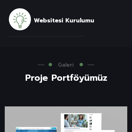
Websitesi Kurulumu
Galeri
P
r
o
j
e
P
o
r
t
f
ö
y
ü
m
ü
z