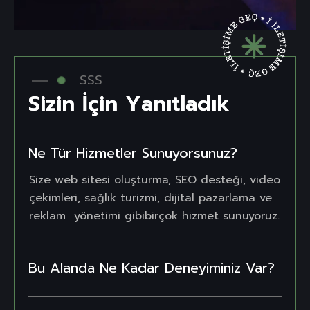
SSS
S
i
z
i
n
İ
ç
i
n
Y
a
n
ı
t
l
a
d
ı
k
Ne Tür Hizmetler Sunuyorsunuz?
Size web sitesi oluşturma, SEO desteği, video
çekimleri, sağlık turizmi, dijital pazarlama ve
reklam yönetimi gibibirçok hizmet sunuyoruz.
Bu Alanda Ne Kadar Deneyiminiz Var?