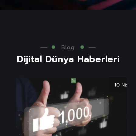
Blog
D
i
j
i
t
a
l
D
ü
n
y
a
H
a
b
e
r
l
e
r
i
10 Nis