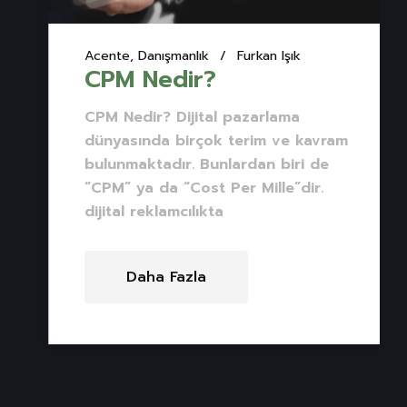
Acente, Danışmanlık
Furkan Işık
CPM Nedir?
CPM Nedir? Dijital pazarlama
dünyasında birçok terim ve kavram
bulunmaktadır. Bunlardan biri de
“CPM” ya da “Cost Per Mille”dir.
dijital reklamcılıkta
Daha Fazla