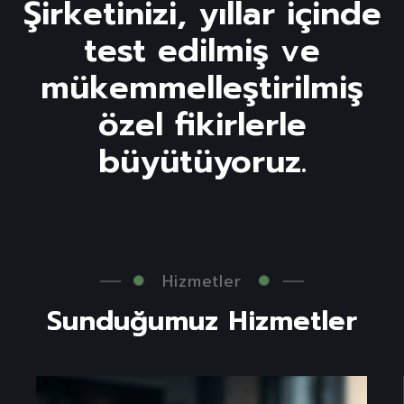
Şirketinizi, yıllar içinde
test edilmiş ve
mükemmelleştirilmiş
özel fikirlerle
büyütüyoruz.
Hizmetler
S
u
n
d
u
ğ
u
m
u
z
H
i
z
m
e
t
l
e
r