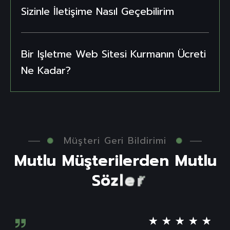
Sizinle İletişime Nasıl Geçebilirim
Bir Işletme Web Sitesi Kurmanın Ücreti
Ne Kadar?
Müşteri Geri Bildirimi
M
u
t
l
u
M
ü
ş
t
e
r
i
l
e
r
d
e
n
M
u
t
l
u
S
ö
z
l
e
r