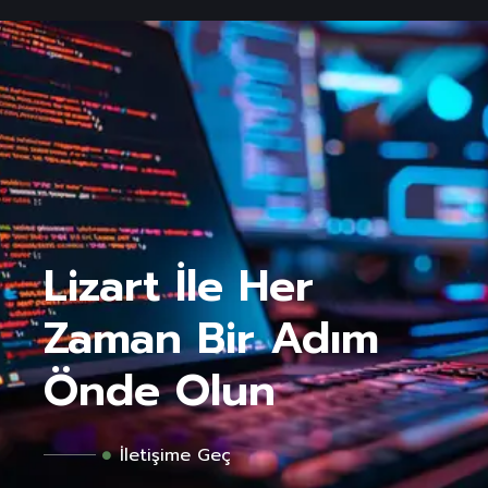
Lizart İle Her 
Zaman Bir Adım 
Önde Olun 
İletişime Geç